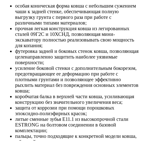
особая коническая форма ковша с небольшим сужением
чаши к задней стенке, обеспечивающая полную
выгрузку грунта с первого раза при работе с
различными типами материалов;
прочная легкая конструкция ковша из легированных
сталей 09Г2С и 10ХСНД, позволяющая мини-
экскаватору полностью реализовывать свою мощность
для копания;
футеровка задней и боковых стенок ковша, позволяющая
целенаправленно защитить наиболее уязвимые
поверхности;
усиление боковой стенки с дополнительным бокорезом,
предотвращающее ее деформацию при работе с
плотными грунтами и позволяющее эффективно
рыхлить материал без повреждения основных элементов
ковша;
коробчатая балка в верхней части ковша, усиливающая
конструкцию без значительного увеличения веса;
защита от коррозии при помощи порошковых
эпоксидно-полиэфирных красок;
литые сменные зубья E11.1 из высокопрочной стали
ESTRONG на болтовом соединении в базовой
комплектации;
пальцы, точно подходящие к конкретной модели ковша,