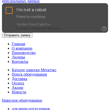
персональных данных
Отправить заявку
Главная
О компании
Производство
Дилеры
Контакты
Каталог навески Метатэкс
Поиск оборудования
Доставка
Оплата
Акции
Новости
Навесное оборудование
для мини-погрузчиков