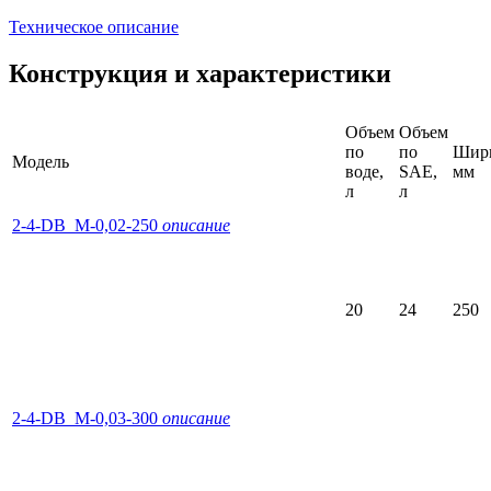
Техническое описание
Конструкция и характеристики
Объем
Объем
по
по
Шир
Модель
воде,
SAE,
мм
л
л
2-4-DB_M-0,02-250
описание
20
24
250
2-4-DB_M-0,03-300
описание