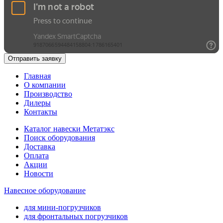
Отправить заявку
Главная
О компании
Производство
Дилеры
Контакты
Каталог навески Метатэкс
Поиск оборудования
Доставка
Оплата
Акции
Новости
Навесное оборудование
для мини-погрузчиков
для фронтальных погрузчиков