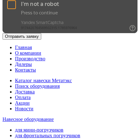
Отправить заявку
Главная
О компании
Производство
Дилеры
Контакты
Каталог навески Метатэкс
Поиск оборудования
Доставка
Оплата
Акции
Новости
Навесное оборудование
для мини-погрузчиков
для фронтальных погрузчиков