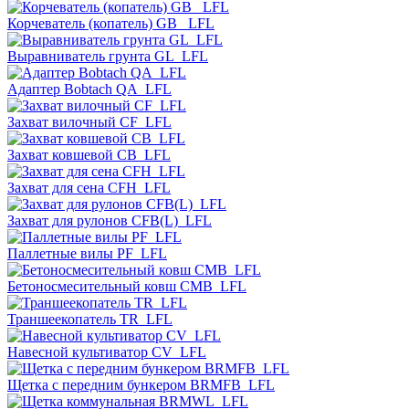
Корчеватель (копатель) GB_ LFL
Выравниватель грунта GL_LFL
Адаптер Bobtach QA_LFL
Захват вилочный CF_LFL
Захват ковшевой CB_LFL
Захват для сена CFH_LFL
Захват для рулонов CFB(L)_LFL
Паллетные вилы PF_LFL
Бетоносмесительный ковш CMB_LFL
Траншеекопатель TR_LFL
Навесной культиватор CV_LFL
Щетка с передним бункером BRMFB_LFL