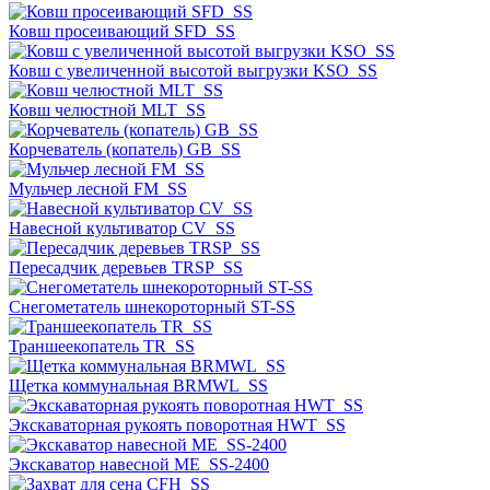
Ковш просеивающий SFD_SS
Ковш с увеличенной высотой выгрузки KSO_SS
Ковш челюстной MLT_SS
Корчеватель (копатель) GB_SS
Мульчер лесной FM_SS
Навесной культиватор CV_SS
Пересадчик деревьев TRSP_SS
Снегометатель шнекороторный ST-SS
Траншеекопатель TR_SS
Щетка коммунальная BRMWL_SS
Экскаваторная рукоять поворотная HWT_SS
Экскаватор навесной ME_SS-2400