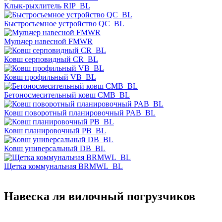
Клык-рыхлитель RIP_BL
Быстросъемное устройство QC_BL
Мульчер навесной FMWR
Ковш серповидный CR_BL
Ковш профильный VB_BL
Бетоносмесительный ковш CMB_BL
Ковш поворотный планировочный PAB_BL
Ковш планировочный PB_BL
Ковш универсальный DB_BL
Щетка коммунальная BRMWL_BL
Навеска ля вилочный погрузчиков