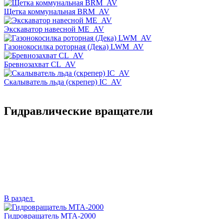
Щетка коммунальная BRM_AV
Экскаватор навесной ME_AV
Газонокосилка роторная (Дека) LWM_AV
Бревнозахват CL_AV
Скалыватель льда (скрепер) IC_AV
Гидравлические вращатели
В раздел
Гидровращатель MTA-2000