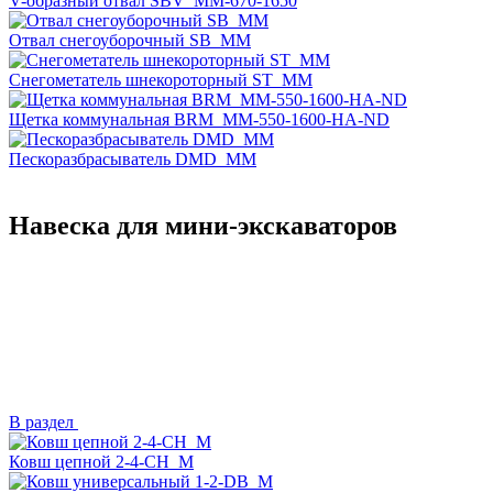
V-образный отвал SBV_MM-670-1650
Отвал снегоуборочный SB_MM
Снегометатель шнекороторный ST_MM
Щетка коммунальная BRM_MM-550-1600-HA-ND
Пескоразбрасыватель DMD_MM
Навеска для мини-экскаваторов
В раздел
Ковш цепной 2-4-CH_M