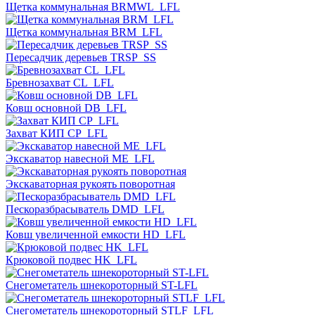
Щетка коммунальная BRMWL_LFL
Щетка коммунальная BRM_LFL
Пересадчик деревьев TRSP_SS
Бревнозахват CL_LFL
Ковш основной DB_LFL
Захват КИП CP_LFL
Экскаватор навесной ME_LFL
Экскаваторная рукоять поворотная
Пескоразбрасыватель DMD_LFL
Ковш увеличенной емкости HD_LFL
Крюковой подвес HK_LFL
Снегометатель шнекороторный ST-LFL
Снегометатель шнекороторный STLF_LFL