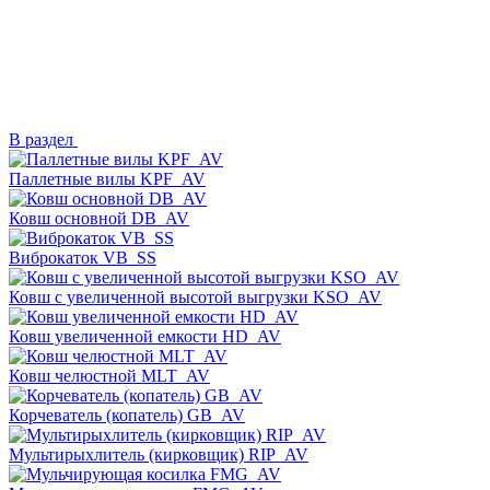
В раздел
Паллетные вилы KPF_AV
Ковш основной DB_AV
Виброкаток VB_SS
Ковш с увеличенной высотой выгрузки KSO_AV
Ковш увеличенной емкости HD_AV
Ковш челюстной MLT_AV
Корчеватель (копатель) GB_AV
Мультирыхлитель (кирковщик) RIP_AV