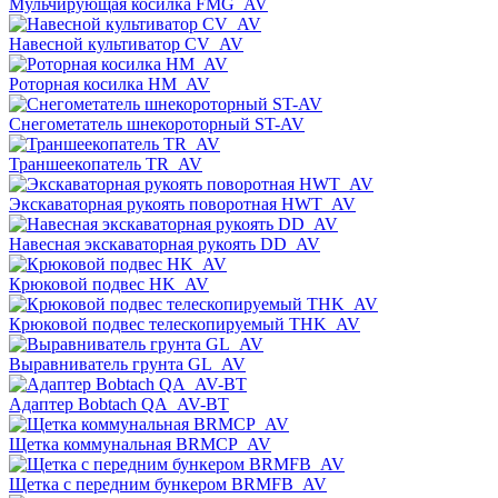
Мульчирующая косилка FMG_AV
Навесной культиватор CV_AV
Роторная косилка HM_AV
Снегометатель шнекороторный ST-AV
Траншеекопатель TR_AV
Экскаваторная рукоять поворотная HWT_AV
Навесная экскаваторная рукоять DD_AV
Крюковой подвес HK_AV
Крюковой подвес телескопируемый THK_AV
Выравниватель грунта GL_AV
Адаптер Bobtach QA_AV-BT
Щетка коммунальная BRMСP_AV
Щетка с передним бункером BRMFB_AV