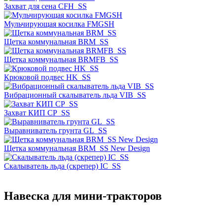
Захват для сена CFH_SS
Мульчирующая косилка FMGSH
Щетка коммунальная BRM_SS
Щетка коммунальная BRMFB_SS
Крюковой подвес HK_SS
Вибрационный скалыватель льда VIB_SS
Захват КИП CP_SS
Выравниватель грунта GL_SS
Щетка коммунальная BRM_SS New Design
Скалыватель льда (скрепер) IC_SS
Навеска для мини-тракторов