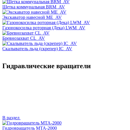
Щетка коммунальная BRM_AV
Экскаватор навесной ME_AV
Газонокосилка роторная (Дека) LWM_AV
Бревнозахват CL_AV
Скалыватель льда (скрепер) IC_AV
Гидравлические вращатели
В раздел
Гидровращатель MTA-2000