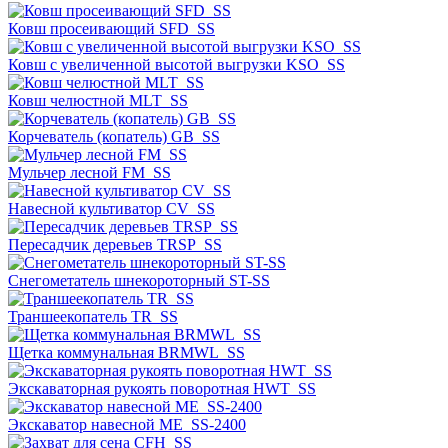
Ковш просеивающий SFD_SS
Ковш с увеличенной высотой выгрузки KSO_SS
Ковш челюстной MLT_SS
Корчеватель (копатель) GB_SS
Мульчер лесной FM_SS
Навесной культиватор CV_SS
Пересадчик деревьев TRSP_SS
Снегометатель шнекороторный ST-SS
Траншеекопатель TR_SS
Щетка коммунальная BRMWL_SS
Экскаваторная рукоять поворотная HWT_SS
Экскаватор навесной ME_SS-2400