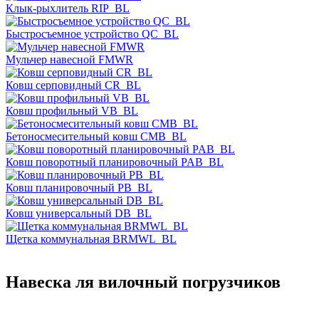
Клык-рыхлитель RIP_BL
Быстросъемное устройство QC_BL
Мульчер навесной FMWR
Ковш серповидный CR_BL
Ковш профильный VB_BL
Бетоносмесительный ковш CMB_BL
Ковш поворотный планировочный PAB_BL
Ковш планировочный PB_BL
Ковш универсальный DB_BL
Щетка коммунальная BRMWL_BL
Навеска ля вилочный погрузчиков