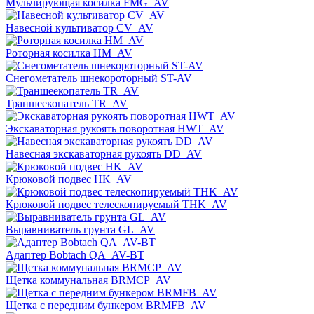
Мульчирующая косилка FMG_AV
Навесной культиватор CV_AV
Роторная косилка HM_AV
Снегометатель шнекороторный ST-AV
Траншеекопатель TR_AV
Экскаваторная рукоять поворотная HWT_AV
Навесная экскаваторная рукоять DD_AV
Крюковой подвес HK_AV
Крюковой подвес телескопируемый THK_AV
Выравниватель грунта GL_AV
Адаптер Bobtach QA_AV-BT
Щетка коммунальная BRMСP_AV
Щетка с передним бункером BRMFB_AV