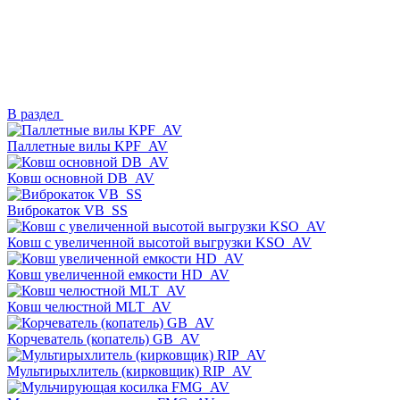
В раздел
Паллетные вилы KPF_AV
Ковш основной DB_AV
Виброкаток VB_SS
Ковш с увеличенной высотой выгрузки KSO_AV
Ковш увеличенной емкости HD_AV
Ковш челюстной MLT_AV
Корчеватель (копатель) GB_AV
Мультирыхлитель (кирковщик) RIP_AV