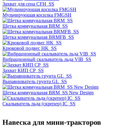
Захват для сена CFH_SS
Мульчирующая косилка FMGSH
Щетка коммунальная BRM_SS
Щетка коммунальная BRMFB_SS
Крюковой подвес HK_SS
Вибрационный скалыватель льда VIB_SS
Захват КИП CP_SS
Выравниватель грунта GL_SS
Щетка коммунальная BRM_SS New Design
Скалыватель льда (скрепер) IC_SS
Навеска для мини-тракторов