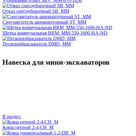
V-образный отвал SBV_MM-670-1650
Отвал снегоуборочный SB_MM
Снегометатель шнекороторный ST_MM
Щетка коммунальная BRM_MM-550-1600-HA-ND
Пескоразбрасыватель DMD_MM
Навеска для мини-экскаваторов
В раздел
Ковш цепной 2-4-CH_M