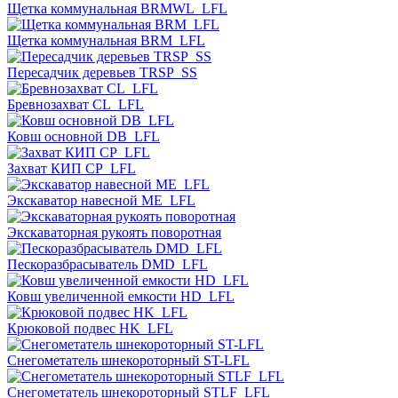
Щетка коммунальная BRMWL_LFL
Щетка коммунальная BRM_LFL
Пересадчик деревьев TRSP_SS
Бревнозахват CL_LFL
Ковш основной DB_LFL
Захват КИП CP_LFL
Экскаватор навесной ME_LFL
Экскаваторная рукоять поворотная
Пескоразбрасыватель DMD_LFL
Ковш увеличенной емкости HD_LFL
Крюковой подвес HK_LFL
Снегометатель шнекороторный ST-LFL
Снегометатель шнекороторный STLF_LFL