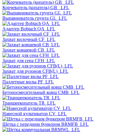
Корчеватель (копатель) GB_ LFL
Выравниватель грунта GL_LFL
Адаптер Bobtach QA_LFL
Захват вилочный CF_LFL
Захват ковшевой CB_LFL
Захват для сена CFH_LFL
Захват для рулонов CFB(L)_LFL
Паллетные вилы PF_LFL
Бетоносмесительный ковш CMB_LFL
Траншеекопатель TR_LFL
Навесной культиватор CV_LFL
Щетка с передним бункером BRMFB_LFL