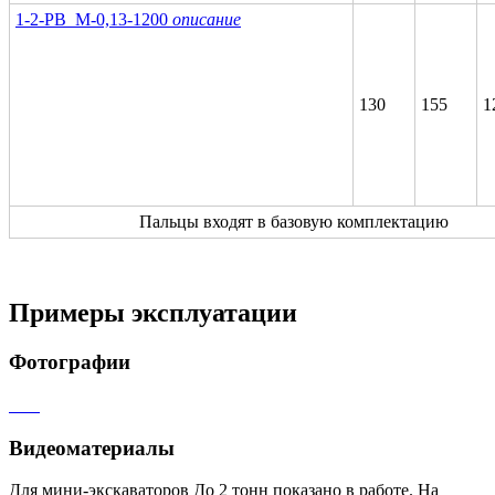
1-2-PB_M-0,13-1200
описание
130
155
1
Пальцы входят в базовую комплектацию
Примеры эксплуатации
Фотографии
Видеоматериалы
Для мини-экскаваторов До 2 тонн показано в работе. На