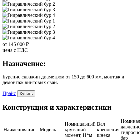
от 145 000 ₽
цена c НДС
Назначение:
Бурение скважин диаметром от 150 до 600 мм, монтаж и
демонтаж винтовых свай.
Прайс
Купить
Конструкция и характеристики
Номинал
Номинальный
Вал
давлени
Наименование
Модель
крутящий
крепления
гидроси
момент, Н*м
шнека
бар